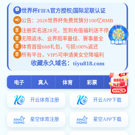
首 页
学校概况
机构设置
学科建设
人才培养
emc全站就业
科学研究
公共服务
科学研究
共0条 0/0
数字门户