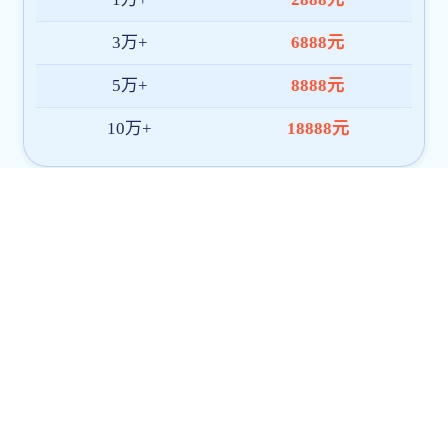
学术动态
emc全站:我校参加全国眼视光医学专业emc体育合作
平台教学研讨会
时间：2026-05-29
浏览数：次